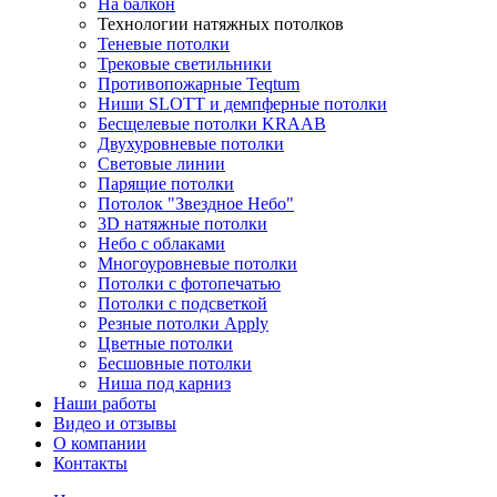
На балкон
Технологии натяжных потолков
Теневые потолки
Трековые светильники
Противопожарные Teqtum
Ниши SLOTT и демпферные потолки
Бесщелевые потолки KRAAB
Двухуровневые потолки
Световые линии
Парящие потолки
Потолок "Звездное Небо"
3D натяжные потолки
Небо с облаками
Многоуровневые потолки
Потолки с фотопечатью
Потолки с подсветкой
Резные потолки Apply
Цветные потолки
Бесшовные потолки
Ниша под карниз
Наши работы
Видео и отзывы
О компании
Контакты